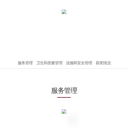
我们的实力
大信企业优秀的服务和运营管理能力通过韩国道路公社每年实施的
‘休息设施运营服务评价’和‘顾客满意度调查’得到认可。
服务管理
卫生和质量管理
设施和安全管理
获奖情况
服务管理