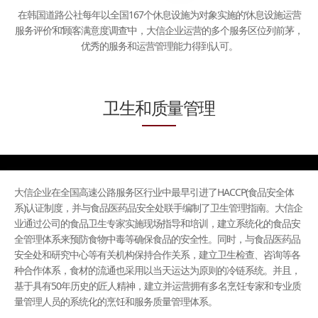
在韩国道路公社每年以全国167个休息设施为对象实施的‘休息设施运营
服务评价’和‘顾客满意度调查’中，
大信企业运营的多个服务区位列前茅，
优秀的服务和运营管理能力得到认可。
卫生和质量管理
大信企业在全国高速公路服务区行业中最早引进了HACCP(食品安全体
系)认证制度，并与食品医药品安全处联手编制了卫生管理指南。大信企
业通过公司的食品卫生专家实施现场指导和培训，建立系统化的食品安
全管理体系来预防食物中毒等确保食品的安全性。同时，与食品医药品
安全处和研究中心等有关机构保持合作关系，建立卫生检查、咨询等各
种合作体系，食材的流通也采用以当天运达为原则的冷链系统。并且，
基于具有50年历史的匠人精神，建立并运营拥有多名烹饪专家和专业质
量管理人员的系统化的烹饪和服务质量管理体系。