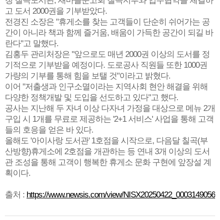
청 칠곡도서관, 새마을문고회 칠곡지부와 업무협약을 체결하
고 도서 2000권을 기부받았다.
전경진 소장은 "휴게소를 찾는 고객들이 단순히 쉬어가는 공
간이 아니라 책과 함께 즐거움, 배움이 가득한 공간이 되길 바
란다"고 말했다.
김홍두 관리처장은 "앞으로도 매년 2000권 이상의 도서를 정
기적으로 기부받을 예정이다. 도로공사 직원들 또한 1000권
가량의 기부를 통해 힘을 보탤 것"이라고 밝혔다.
이어 "저출생과 인구소멸이라는 지역사회 현안 해결을 위해
다양한 정책개발 및 도입을 선도하고 있다"고 했다.
공사는 지난해 두 자녀 이상 다자녀 가정을 대상으로 메뉴 2개
구입 시 1개를 무료로 제공하는 '2+1 서비스' 사업을 통해 고객
들의 호응을 얻은 바 있다.
올해도 '아이사랑 도서관' 1호점을 시작으로, 다음달 칠곡(부
산방향)휴게소에 2호점을 개관하는 등 연내 3개 이상의 도서
관 조성을 통해 고객이 행복한 휴게소 문화 구현에 앞장설 계
획이다.
출처 :
https://www.newsis.com/view/NISX20250422_0003149056