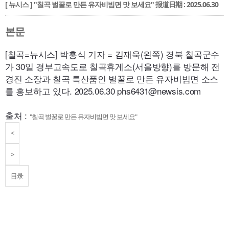
[ 뉴시스 ] "칠곡 벌꿀로 만든 유자비빔면 맛 보세요"
报道日期 : 2025.06.30
본문
[칠곡=뉴시스] 박홍식 기자 = 김재욱(왼쪽) 경북 칠곡군수
가 30일 경부고속도로 칠곡휴게소(서울방향)를 방문해 전
경진 소장과 칠곡 특산품인 벌꿀로 만든 유자비빔면 소스
를 홍보하고 있다. 2025.06.30
phs
6431@
newsis.com
출처 :
"칠곡 벌꿀로 만든 유자비빔면 맛 보세요"
<
>
目录